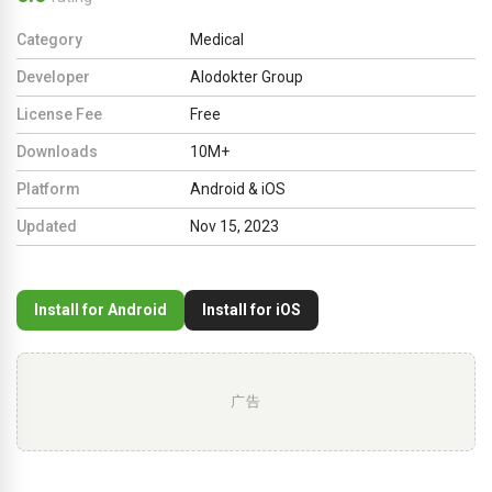
Category
Medical
Developer
Alodokter Group
License Fee
Free
Downloads
10M+
Platform
Android & iOS
Updated
Nov 15, 2023
Install for Android
Install for iOS
广告