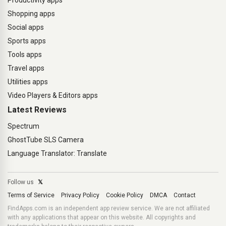
Productivity apps
Shopping apps
Social apps
Sports apps
Tools apps
Travel apps
Utilities apps
Video Players & Editors apps
Latest Reviews
Spectrum
GhostTube SLS Camera
Language Translator: Translate
Follow us
𝕏
Terms of Service
Privacy Policy
Cookie Policy
DMCA
Contact
FindApps.com is an independent app review service. We are not affiliated
with any applications that appear on this website. All copyrights and